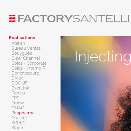
Réalisations
Atalian
Bureau Veritas
Bouygues
Clear Channel
Colas - Corporate
Colas - Interne RH
Derichebourg
DMax
DOC'UP
EverLInk
Foncia
FPP
Frama
ONAC
Panpharma
Qualitel
SCREG
Stago