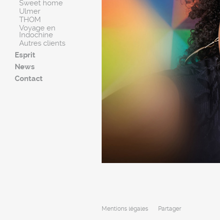
Sweet home
Ulmer
THOM
Voyage en
Indochine
Autres clients
Esprit
News
Contact
Mentions légales
Partager